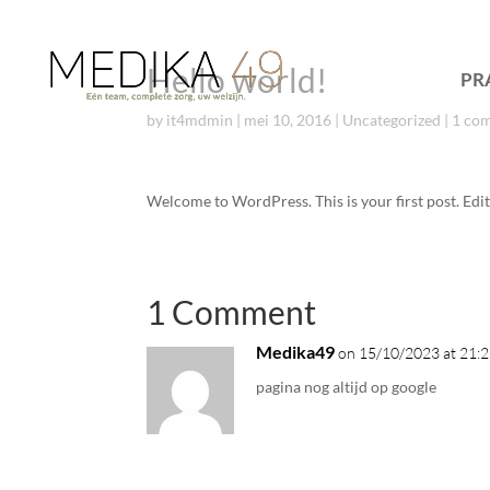
Hello world!
PR
by
it4mdmin
|
mei 10, 2016
|
Uncategorized
|
1 co
Welcome to WordPress. This is your first post. Edit 
1 Comment
Medika49
on 15/10/2023 at 21:
pagina nog altijd op google